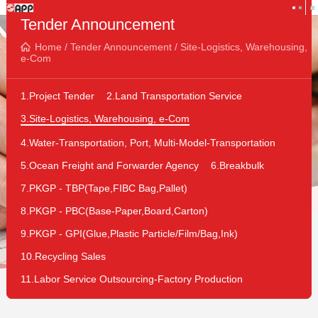
Tender Announcement
Home
/
Tender Announcement
/
Site-Logistics, Warehousing,
e-Com
1.Project Tender
2.Land Transportation Service
3.Site-Logistics, Warehousing, e-Com
4.Water-Transportation, Port, Multi-Model-Transportation
5.Ocean Freight and Forwarder Agency
6.Breakbulk
7.PKGP - TBP(Tape,FIBC Bag,Pallet)
8.PKGP - PBC(Base-Paper,Board,Carton)
9.PKGP - GPI(Glue,Plastic Particle/Film/Bag,Ink)
10.Recycling Sales
11.Labor Service Outsourcing-Factory Production