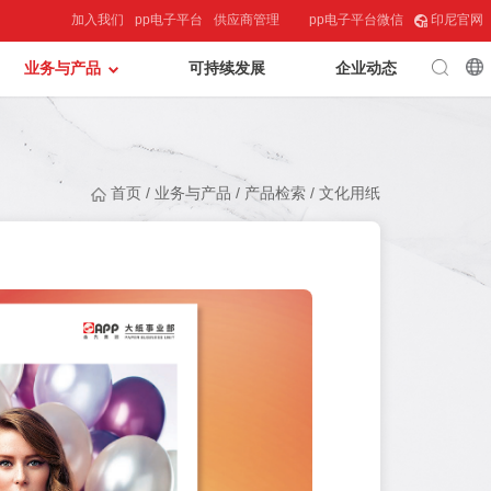
加入我们
pp电子平台
供应商管理
pp电子平台微信
印尼官网
业务与产品
可持续发展
企业动态
首页
/
业务与产品
/
产品检索
/
文化用纸