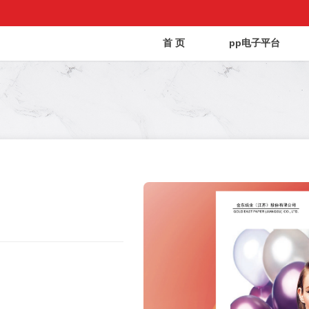
首 页
pp电子平台