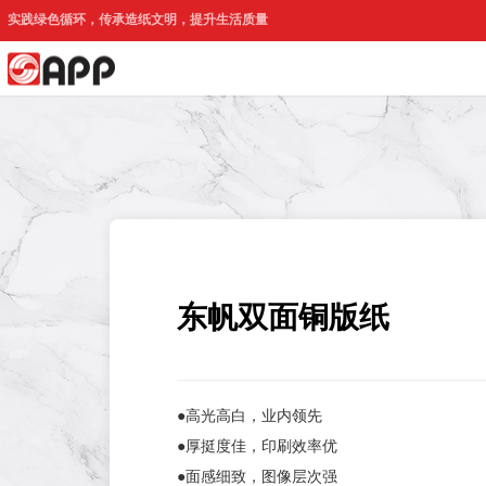
实践绿色循环，传承造纸文明，提升生活质量
东帆双面铜版纸
●高光高白，业内领先
●厚挺度佳，印刷效率优
●面感细致，图像层次强